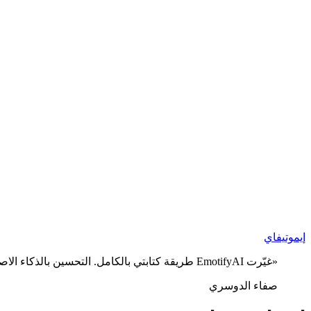
إيموتيف
اي
«غيّرت EmotifyAI طريقة كتابتي بالكامل. التحسين بالذكاء الاصطناعي دقيق وقوي، ورسائلي ووثائقي أصبحت أكثر احترافية.»
صفاء الدوسري